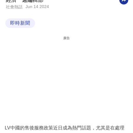
經濟一週編輯部
Jun 14 2024
社會熱話
科
技
即時新聞
職
場
廣告
生
活
時
事
專
欄
訂
閱
專
LV中國的售後服務政策近日成為熱門話題，尤其是在處理
區