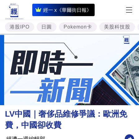
即
經一 x《華爾街日報》
時
財
港股IPO
日圓
Pokemon卡
美股科技股
經
專
題
投
資
樓
市
理
LV中國｜奢侈品維修爭議：歐洲免
財
費，中國卻收費
商
業