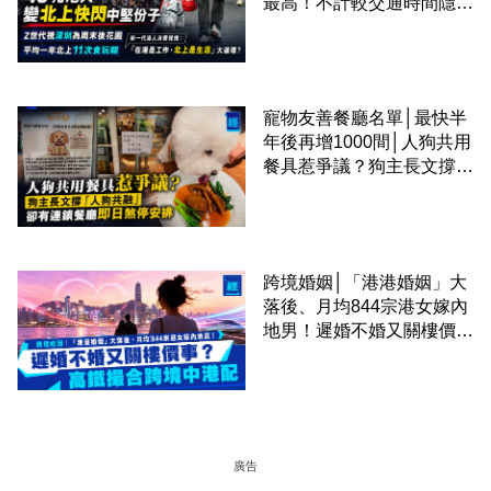
最高！不計較交通時間隱形
成本 跨境擁抱大灣區生活
圈
寵物友善餐廳名單│最快半
年後再增1000間│人狗共用
餐具惹爭議？狗主長文撐
「人狗共融」 卻有連鎖餐
廳即日煞停安排
跨境婚姻│「港港婚姻」大
落後、月均844宗港女嫁內
地男！遲婚不婚又關樓價
事？高鐵撮合跨境中港配
廣告