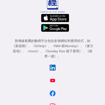
新傳媒集團的數碼平台包括多個網站和應用程式，如
《新假期》
、
《GOtrip》
、
《NM+新Monday》
、
《東方
新地》
、
《more》
、
《Sunday Kiss 親子童萌》
、
《經
濟一週》
。