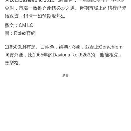
月16日Baselworld 2016已經面世，全新鋼款令全世界撈迷
尖叫，市場一致推介此錶必炒之選。近期市場上的錶行已陸
續返貨，銷情一如預期般熱烈。
撰文：CM LO
圖：Rolex官網
116500LN有黑、白兩色，經典小3圈，並配上Cerachrom
陶質外圈，比1965年的Daytona Ref.6263的「熊貓祖先」
更型格。
廣告