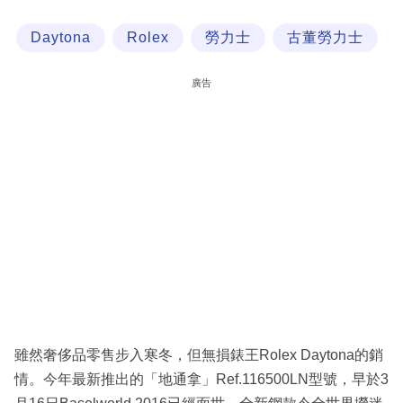
科
Daytona
Rolex
勞力士
古董勞力士
技
職
廣告
場
生
活
時
事
專
欄
訂
閱
雖然奢侈品零售步入寒冬，但無損錶王Rolex Daytona的銷
專
情。今年最新推出的「地通拿」Ref.116500LN型號，早於3
區