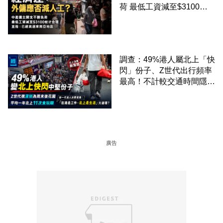
荷 最低工資減至$3100蚊
才合理：已經高過東南亞地
區
調查：49%港人屬北上「快
閃」份子、Z世代出行頻率
最高！不計較交通時間隱形
成本 跨境擁抱大灣區生活
圈
廣告