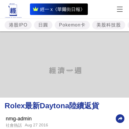
即
經一 x《華爾街日報》
時
財
港股IPO
日圓
Pokemon卡
美股科技股
經
專
題
投
資
樓
市
理
Rolex最新Daytona陸續返貨
財
商
nmg-admin
Aug 27 2016
社會熱話
業