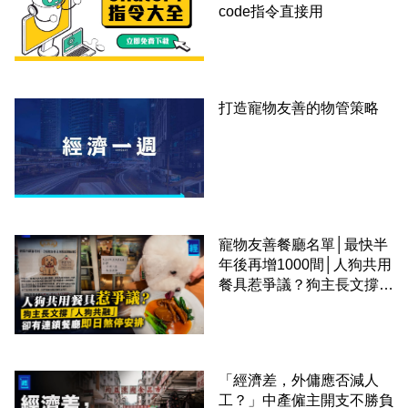
code指令直接用
打造寵物友善的物管策略
寵物友善餐廳名單│最快半
年後再增1000間│人狗共用
餐具惹爭議？狗主長文撐
「人狗共融」 卻有連鎖餐
廳即日煞停安排
「經濟差，外傭應否減人
工？」中產僱主開支不勝負