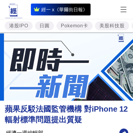
即
經一 x《華爾街日報》
時
財
港股IPO
日圓
Pokemon卡
美股科技股
經
專
題
投
資
樓
市
理
蘋果反駁法國監管機構 對iPhone 12
財
輻射標準問題提出質疑
商
業