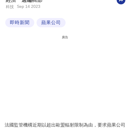
經濟一週編輯部
Sep 14 2023
科技
科
技
即時新聞
蘋果公司
職
場
廣告
生
活
時
事
專
欄
訂
閱
專
法國監管機構近期以超出歐盟輻射限制為由，要求蘋果公司
區