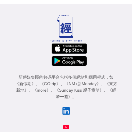
新傳媒集團的數碼平台包括多個網站和應用程式，如
《新假期》
、
《GOtrip》
、
《NM+新Monday》
、
《東方
新地》
、
《more》
、
《Sunday Kiss 親子童萌》
、
《經
濟一週》
。