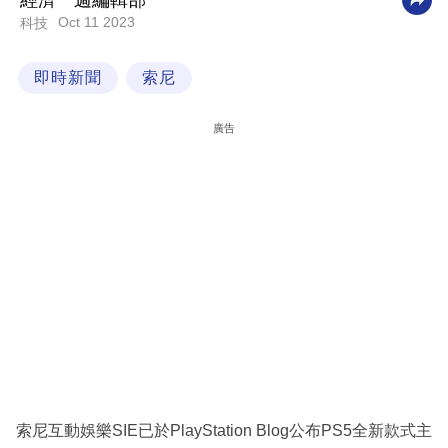
經濟一週編輯部
Oct 11 2023
科技
科
技
即時新聞
索尼
職
場
廣告
生
活
時
事
專
欄
訂
閱
專
索尼互動娛樂SIE已於PlayStation Blog公布PS5全新款式主
區