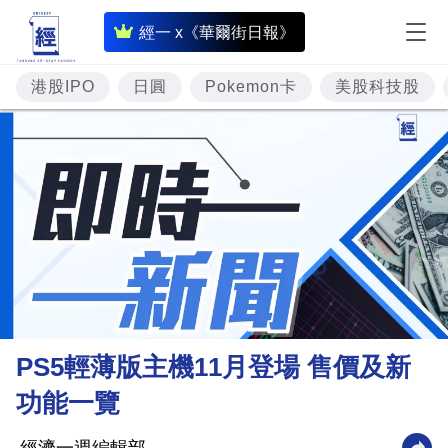
即
經一 x《華爾街日報》
時
財
港股IPO
日圓
Pokemon卡
美股科技股
經
專
題
投
資
樓
市
理
PS5輕薄版主機11月登場 售價及新
財
功能一覽
商
業