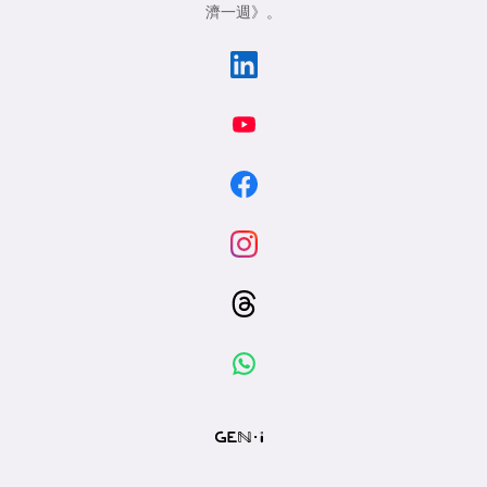
濟一週》
。