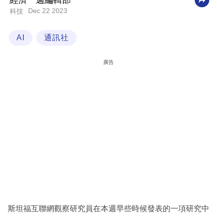
經濟一週編輯部
Dec 22 2023
科技
科
技
AI
通訊社
職
場
廣告
生
活
時
事
專
欄
訂
閱
專
斯坦福互聯網觀察研究員在本週早些時候發表的一項研究中
區