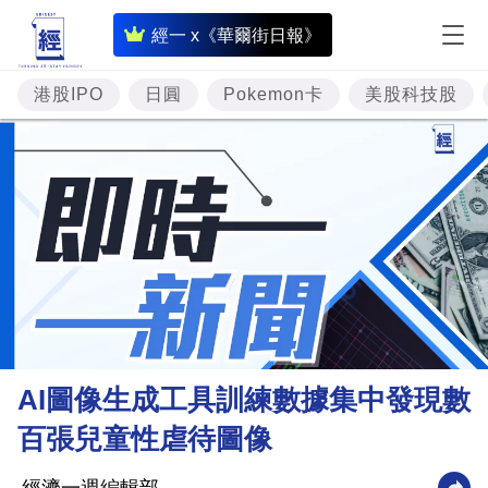
即
經一 x《華爾街日報》
時
財
港股IPO
日圓
Pokemon卡
美股科技股
經
專
題
投
資
樓
市
理
AI圖像生成工具訓練數據集中發現數
財
百張兒童性虐待圖像
商
業