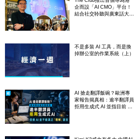
The Club推出首個專為港
企而設「AI CMO」平台！
結合社交聆聽與廣東話大模
型 助中小企數分鐘生成
「貼地」宣傳短片
不是多裝 AI 工具，而是換
掉辦公室的作業系統（上）
AI 搶走翻譯飯碗？歐洲專
家報告揭真相：逾半翻譯員
拒用生成式 AI 並指目前 AI
並不能真正「理解」語言