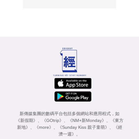
新傳媒集團的數碼平台包括多個網站和應用程式，如
《新假期》
、
《GOtrip》
、
《NM+新Monday》
、
《東方
新地》
、
《more》
、
《Sunday Kiss 親子童萌》
、
《經
濟一週》
。