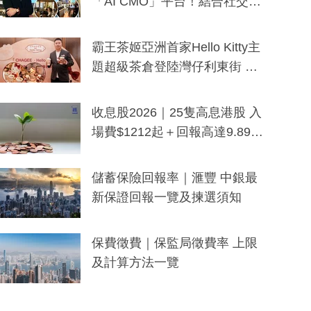
「AI CMO」平台！結合社交聆
聽與廣東話大模型 助中小企數
分鐘生成「貼地」宣傳短片
霸王茶姬亞洲首家Hello Kitty主
題超級茶倉登陸灣仔利東街 推
出首創「伯爵紅茶色」Hello Kitt
y及香港限定特調系列
收息股2026｜25隻高息港股 入
場費$1212起＋回報高達9.89
厘！持續更新
儲蓄保險回報率｜滙豐 中銀最
新保證回報一覽及揀選須知
保費徵費｜保監局徵費率 上限
及計算方法一覽