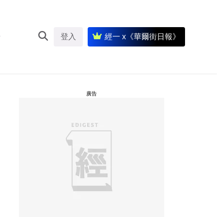
登入
經一 x《華爾街日報》
廣告