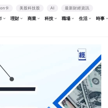
mon卡
美股科技股
AI
最新財經資訊
市
理財
商業
科技
職場
生活
時事