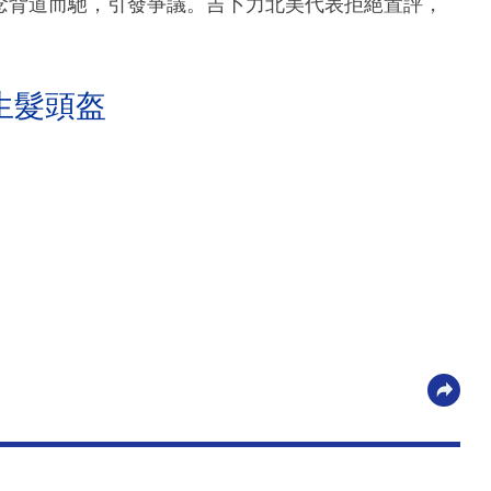
念背道而馳，引發爭議。吉卜力北美代表拒絕置評，
生髮頭盔