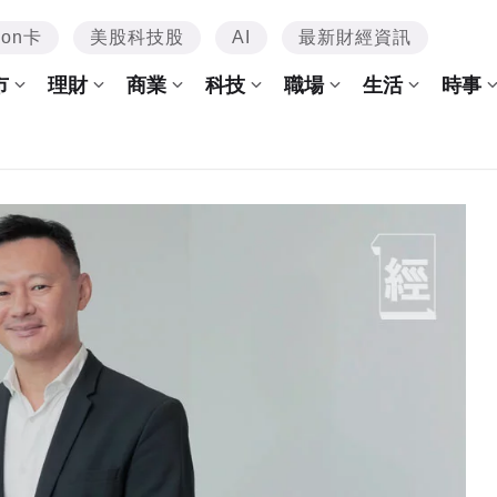
mon卡
美股科技股
AI
最新財經資訊
市
理財
商業
科技
職場
生活
時事