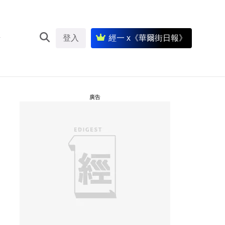
登入
經一 x《華爾街日報》
廣告