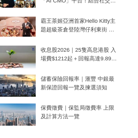
「AI CMO」平台！結合社交聆
聽與廣東話大模型 助中小企數
分鐘生成「貼地」宣傳短片
霸王茶姬亞洲首家Hello Kitty主
題超級茶倉登陸灣仔利東街 推
出首創「伯爵紅茶色」Hello Kitt
y及香港限定特調系列
收息股2026｜25隻高息港股 入
場費$1212起＋回報高達9.89
厘！持續更新
儲蓄保險回報率｜滙豐 中銀最
新保證回報一覽及揀選須知
保費徵費｜保監局徵費率 上限
及計算方法一覽