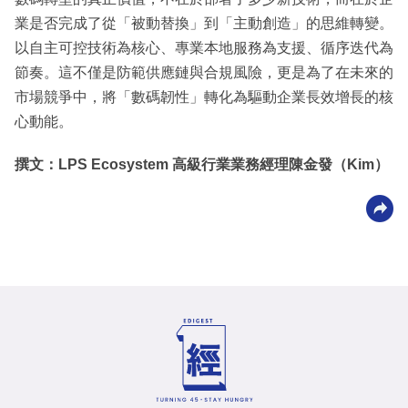
業是否完成了從「被動替換」到「主動創造」的思維轉變。
以自主可控技術為核心、專業本地服務為支援、循序迭代為
節奏。這不僅是防範供應鏈與合規風險，更是為了在未來的
市場競爭中，將「數碼韌性」轉化為驅動企業長效增長的核
心動能。
撰文：LPS Ecosystem 高級行業業務經理陳金發（Kim）