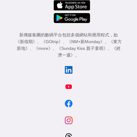
新傳媒集團的數碼平台包括多個網站和應用程式，如
《新假期》
、
《GOtrip》
、
《NM+新Monday》
、
《東方
新地》
、
《more》
、
《Sunday Kiss 親子童萌》
、
《經
濟一週》
。