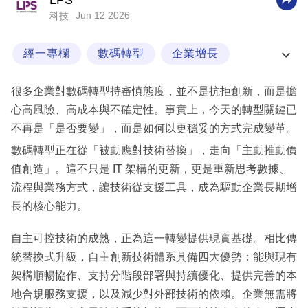
LPS
Jun 12 2026
科技
科
技
經一專欄
數碼轉型
企業增長
職
自主可控
場
很多企業對數碼轉型持審慎態度，並不是抗拒創新，而是擔
生
心高風險、高成本與不確定性。事實上，今天的轉型關鍵已
活
不再是「是否要變」，而是如何以更穩妥的方式完成變革。
數碼轉型正在從「被動應對技術替換」，走向「主動推動價
時
值創造」。這不只是 IT 架構的更新，更是重新思考數據、
事
流程與業務方式，讓技術從支援工具，成為驅動企業長期增
專
長的核心能力。
欄
自主可控技術的成熟，正為這一轉變提供現實基礎。相比傳
訂
統替換式升級，自主創新技術體系具備四大優勢：能與現有
閱
架構順暢協作、支持分階段部署與持續優化、提供完善的本
專
地合規服務支援，以及減少對外部技術的依賴。企業無需將
區