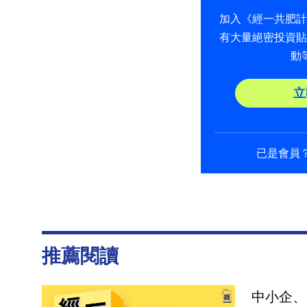
加入《經一共肥
有大量絕密投資
動
立
已是會員
推薦閱讀
中小企、