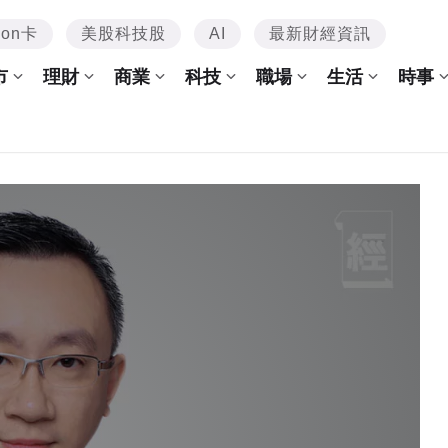
mon卡
美股科技股
AI
最新財經資訊
市
理財
商業
科技
職場
生活
時事