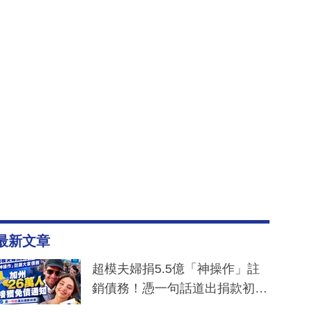
最新文章
超模夫婦捐5.5億「神操作」註
銷債務！憑一句話道出捐款初
衷：加州26萬人接獲免債通知、