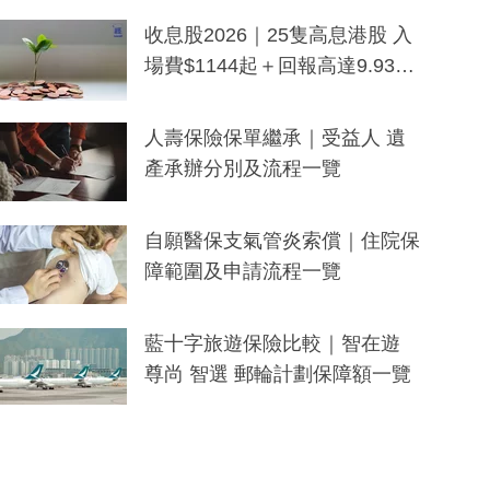
一度被誤當詐騙手段
收息股2026｜25隻高息港股 入
場費$1144起＋回報高達9.93
厘！持續更新
人壽保險保單繼承｜受益人 遺
產承辦分別及流程一覽
自願醫保支氣管炎索償｜住院保
障範圍及申請流程一覽
藍十字旅遊保險比較｜智在遊
尊尚 智選 郵輪計劃保障額一覽