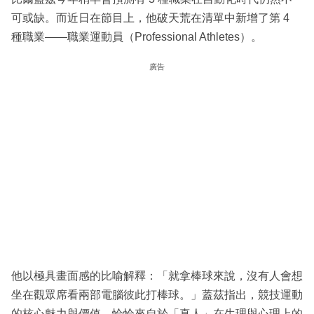
可或缺。而近日在節目上，他破天荒在清單中新增了第 4
種職業——職業運動員（Professional Athletes）。
廣告
他以極具畫面感的比喻解釋：「就拿棒球來說，沒有人會想
坐在觀眾席看兩部電腦彼此打棒球。」蓋茲指出，競技運動
的核心魅力與價值，恰恰來自於「真人」在生理與心理上的