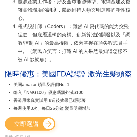
能源產業工作者：涉及全球能源轉型、電網基建及複
雜實體環境的調度，屬於維持人類文明運轉的剛性核
心。
程式設計師（Coders）：雖然 AI 寫代碼的能力突飛
猛進，但底層邏輯的架構、創新算法的開發以及「調
教/控制 AI」的最高權限，依舊掌握在頂尖程式員手
中。（網民亦笑言：打造 AI 的人果然最知道怎樣不
被 AI 炒魷魚）。
限時優惠：美國FDA認證 激光生髮頭盔
美國amazon鎖量及評價No. 1
輸入「NMG100」優惠碼額外減$100
香港用家真實試用 8週後效果已經顯著
每週使用3次、每日25分鐘 髮量明顯增加
立即選購