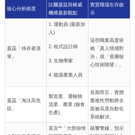
比爾蓋茲與權威
實質職場生存啟
核心分析維度
機構最新觀點
示
1. 運動員 (最新加
入)
這些職業高度依
2. 程式設計師
蓋茲「倖存者清
賴「真人情感對
單」
決」或「底層核
3. 生物學家
心技術開發」。
4. 能源產業人員
長期而言，實體
製造業、運輸物
蓋茲「淘汰高危
重複性勞動將全
流業、農業 (糧食
區」
面被高度自動化
生產)。
系統解決。
直言**「大部份情
敲響警鐘，預示