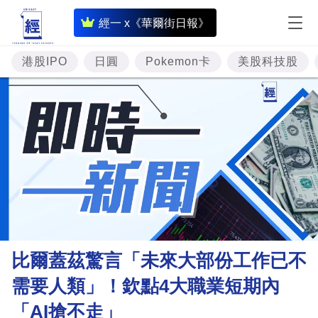
即
經一 x《華爾街日報》
時
財
港股IPO
日圓
Pokemon卡
美股科技股
經
專
題
投
資
樓
市
理
比爾蓋茲驚言「未來大部份工作已不
財
需要人類」！欽點4大職業短期內
商
「AI搶不走」
業