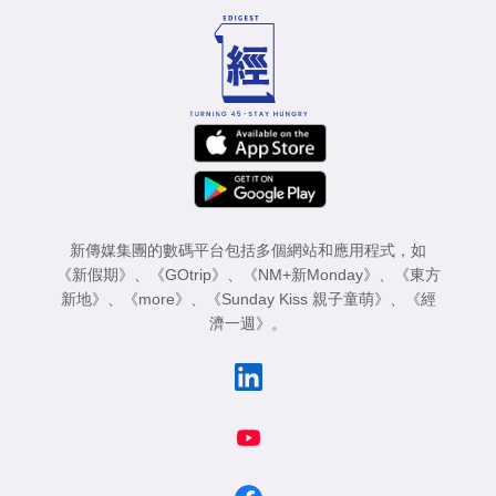
新傳媒集團的數碼平台包括多個網站和應用程式，如
《新假期》
、
《GOtrip》
、
《NM+新Monday》
、
《東方
新地》
、
《more》
、
《Sunday Kiss 親子童萌》
、
《經
濟一週》
。