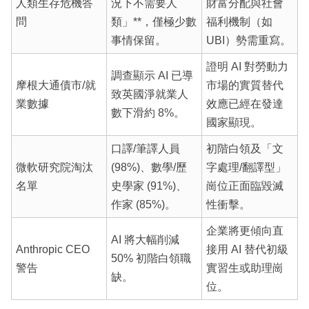
人類生存危機答
況下不需要人
財富分配與社會
問
類」**，僅極少數
福利機制（如
事情保留。
UBI）勢需重寫。
證明 AI 對勞動力
調查顯示 AI 已導
摩根大通債市/就
市場的實質替代
致英國淨就業人
業數據
效應已經在發達
數下滑約 8%。
國家顯現。
口譯/筆譯人員
初階白領及「文
微軟研究院淘汰
(98%)、數學/歷
字處理/翻譯型」
名單
史學家 (91%)、
崗位正面臨毀滅
作家 (85%)。
性衝擊。
企業將更傾向直
AI 將大幅削減
Anthropic CEO
接用 AI 替代初級
50% 初階白領職
警告
實習生或助理崗
缺。
位。