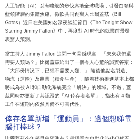
人工智能（AI）以海嘯般的步伐席捲全球職場，引發白領與
藍領階層的集體焦慮。微軟共同創辦人比爾蓋茲（Bill
Gates）近日在美國知名深夜談話節目《The Tonight Show
Starring Jimmy Fallon》中，再度對 AI 時代的就業前景發
表驚人預測。
當主持人 Jimmy Fallon 追問一句骨感現實：「未來我們還
需要人類嗎？」比爾蓋茲給出了一個令人心驚的誠實答案：
「大部份情況下，已經不需要人類。」 隨後他點名製造、
物流（運輸）及農業（糧食生產），隨着技術推進基本上都
將成為被 AI 和自動化系統完全「解決」的領域。不過，蓋
茲同時亦更新了其認證的「AI 倖存者名單」，指出有 4 類
工作在短期內依然具備不可替代性。
倖存名單新增「運動員」：邊個想睇電
腦打棒球？
比爾蓋茲今年稍早曾預測有 3 種職業在自動化時代仍然不