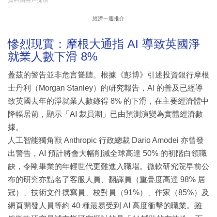
資料由客戶提供
經濟一週推介
慘烈現實：摩根大通指 AI 導致英國淨
就業人數下滑 8%
蓋茲的警告並非危言聳聽。根據《彭博》引述投資銀行摩根
士丹利（Morgan Stanley）的研究報告，AI 的普及已經導
致英國去年的淨就業人數錄得 8% 的下滑，在主要經濟體中
降幅居前，顯示「AI 裁員潮」已由預測演變為實體經濟數
據。
人工智能獨角獸 Anthropic 行政總裁 Dario Amodei 亦曾發
出警告，AI 預計將會大幅削減全球高達 50% 的初階白領職
缺，令剛畢業的年輕世代更難進入職場。微軟研究院早前公
布的研究亦點名了客服人員、翻譯員（重疊度高達 98% 居
冠）、技術文件撰寫員、校對員（91%）、作家（85%）及
網頁開發人員等約 40 種最易受到 AI 高度衝擊的職業。雖