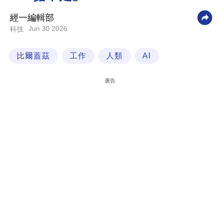
科
經一編輯部
技
Jun 30 2026
科技
職
比爾蓋茲
工作
人類
AI
場
生
廣告
活
時
事
專
欄
訂
閱
專
區