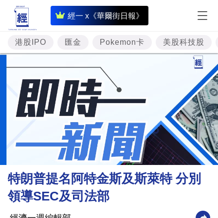
即
經一 x《華爾街日報》
時
財
港股IPO
匯金
Pokemon卡
美股科技股
經
專
題
投
資
樓
市
理
特朗普提名阿特金斯及斯萊特 分別
財
領導SEC及司法部
商
業