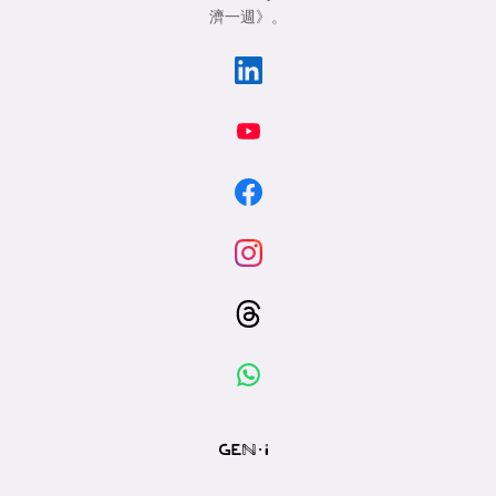
濟一週》
。