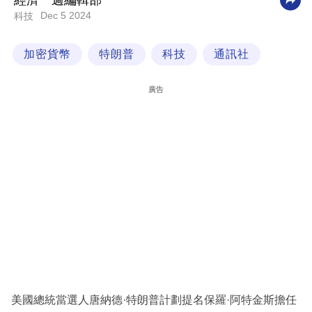
經濟一週編輯部
Dec 5 2024
科技
科
技
加密貨幣
特朗普
科技
通訊社
職
場
廣告
生
活
時
事
專
欄
訂
閱
專
美國總統當選人唐納德·特朗普計劃提名保羅·阿特金斯擔任
區