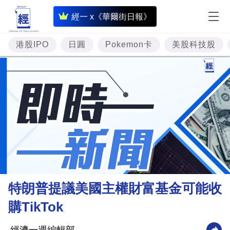
即
經一 x《華爾街日報》
時
財
港股IPO
日圓
Pokemon卡
美股科技股
經
專
題
投
資
樓
市
理
特朗普提議美國主權財富基金可能收
財
購TikTok
商
業