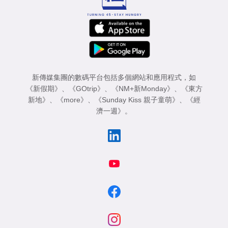
新傳媒集團的數碼平台包括多個網站和應用程式，如
《新假期》
、
《GOtrip》
、
《NM+新Monday》
、
《東方
新地》
、
《more》
、
《Sunday Kiss 親子童萌》
、
《經
濟一週》
。