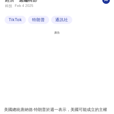
經濟一週編輯部
Feb 4 2025
科技
科
技
TikTok
特朗普
通訊社
職
場
廣告
生
活
時
事
專
欄
訂
閱
專
美國總統唐納德·特朗普於週一表示，美國可能成立的主權
區