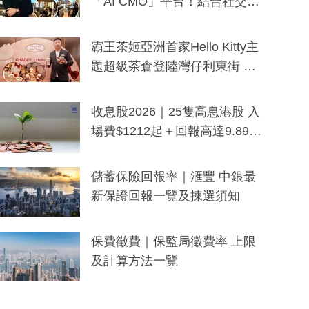
「AI CMO」平台！結合社交聆
聽與廣東話大模型 助中小企數
分鐘生成「貼地」宣傳短片
霸王茶姬亞洲首家Hello Kitty主
題超級茶倉登陸灣仔利東街 推
出首創「伯爵紅茶色」Hello Kitt
y及香港限定特調系列
收息股2026｜25隻高息港股 入
場費$1212起＋回報高達9.89
厘！持續更新
儲蓄保險回報率｜滙豐 中銀最
新保證回報一覽及揀選須知
保費徵費｜保監局徵費率 上限
及計算方法一覽