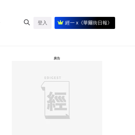
登入
經一 x《華爾街日報》
廣告