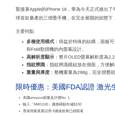
緊接著Apple的iPhone 16，華為今天正式推
球首款量產的三摺疊手機，在完全展開的狀態下，螢
主要特點
多種使用模式
：得益於特殊的結構，面板可僅點
和Fold類摺機的內螢幕設計。
高解析度顯示
：整片OLED螢幕解析度為2,234
指紋辨識
：指紋辨識模組放在側面，方便解
重量與厚度
：整機重量為298g，完全摺疊狀
限時優惠：美國FDA認證 激光
美國amazon鎖量及評價No. 1
輸入「NMG100」優惠碼額外減$100
香港用家真實試用 8週後效果已經顯著