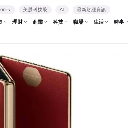
mon卡
美股科技股
AI
最新財經資訊
市
理財
商業
科技
職場
生活
時事