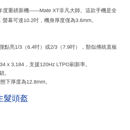
出了年度重磅新機——Mate XT非凡大師。這款手機是全
幕可達10.2吋，機身厚度僅為3.6mm。
亮1/3（6.4吋）或2/3（7.9吋），類似傳統直板
 x 3,184，支援120Hz LTPO刷新率。
鎖。
態下厚度為12.8mm。
生髮頭盔