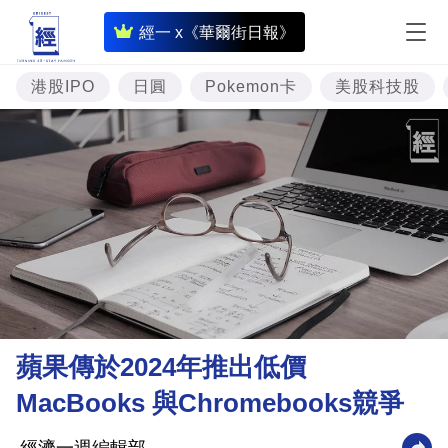
即
經一 x《華爾街日報》
時
財
港股IPO
日圓
Pokemon卡
美股科技股
經
專
題
投
資
樓
市
理
蘋果傳於2024年推出低價
財
MacBooks 與Chromebooks競爭
商
業