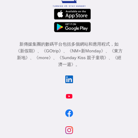
新傳媒集團的數碼平台包括多個網站和應用程式，如
《新假期》
、
《GOtrip》
、
《NM+新Monday》
、
《東方
新地》
、
《more》
、
《Sunday Kiss 親子童萌》
、
《經
濟一週》
。