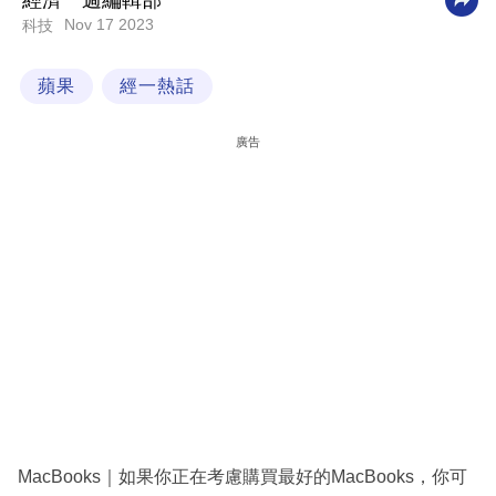
經濟一週編輯部
Nov 17 2023
科技
科
技
蘋果
經一熱話
職
場
廣告
生
活
時
事
專
欄
訂
閱
專
MacBooks｜如果你正在考慮購買最好的MacBooks，你可
區