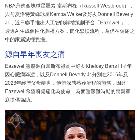
NBA丹佛金塊球星羅素·韋斯布祿（Russell Westbrook），
與前夏洛特黃蜂球星Kemba Walker及好友Donnell Beverly
Jr.，近日聯手推出人工智能葬禮策劃平台「Eazewell」，
透過AI生成個性化葬禮方案，簡化繁瑣流程，為仍在傷痛之
中的家屬減輕負擔。
源自早年喪友之痛
Eazewell靈感源自韋斯布祿高中好友Khelcey Barrs III早年
因心臟病猝逝，以及Donnell Beverly Jr.分別在2016年及
2023年經歷父母離世，他們深感殯葬流程的煎熬，因此
Eazewell希望將傷痛化為使命，為面臨艱難時期的喪親家
庭提供協助。