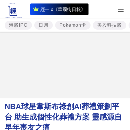
即
經一 x《華爾街日報》
時
財
港股IPO
日圓
Pokemon卡
美股科技股
經
專
題
投
資
樓
市
理
NBA球星韋斯布祿創AI葬禮策劃平
財
台 助生成個性化葬禮方案 靈感源自
商
早年喪友之痛
業