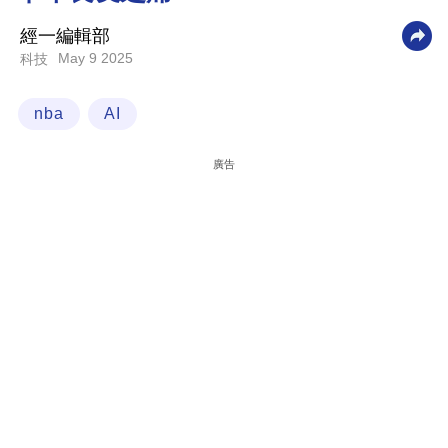
科
經一編輯部
技
May 9 2025
科技
職
nba
AI
場
生
廣告
活
時
事
專
欄
訂
閱
專
區