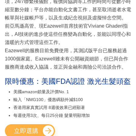
項，24/7聯繫殯儀館，報價與協調等工作的時間可從數小時
縮至數分鐘；平台亦能自動化文書工作，甚至取消逝者水電
帳單與社媒帳戶等，以及生成紀念視頻及虛擬悼念空間。
前亞馬遜高管、現Eazewell首席技術官Viviane Ghaderi指
出，AI技術的進步使這些任務變為自動化，並能以同理心和
溫暖的方式管理這些工作。
Eazewell的服務目前免費使用，其測試版平台已服務超過
1000個家庭。Eazewell雖未有公開融資細節，但已與合作
服務商達成收入協議，並正與金融和壽險公司洽談合作。
限時優惠：美國FDA認證 激光生髮頭盔
美國amazon鎖量及評價No. 1
輸入「NMG100」優惠碼額外減$100
香港用家真實試用 8週後效果已經顯著
每週使用3次、每日25分鐘 髮量明顯增加
立即選購