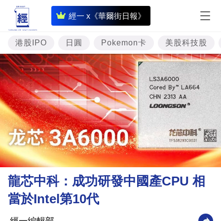
即
經一 x《華爾街日報》
時
財
港股IPO
日圓
Pokemon卡
美股科技股
經
專
題
投
資
樓
市
理
龍芯中科：成功研發中國產CPU 相
財
當於Intel第10代
商
業