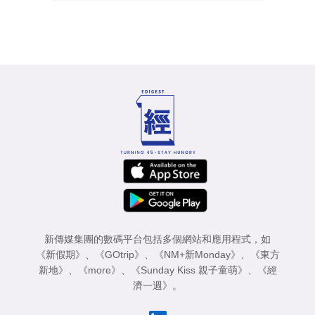
新傳媒集團的數碼平台包括多個網站和應用程式，如
《新假期》
、
《GOtrip》
、
《NM+新Monday》
、
《東方
新地》
、
《more》
、
《Sunday Kiss 親子童萌》
、
《經
濟一週》
。