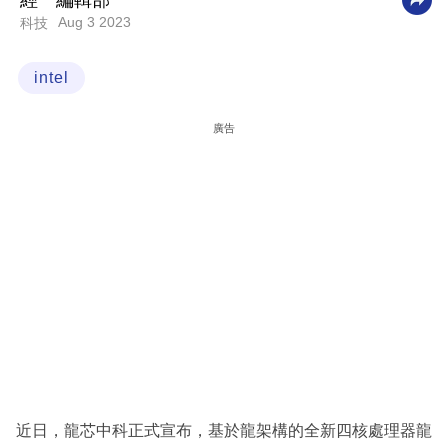
經一編輯部
Aug 3 2023
科技
科
技
intel
職
場
廣告
生
活
時
事
專
欄
訂
閱
專
近日，龍芯中科正式宣布，基於龍架構的全新四核處理器龍
區