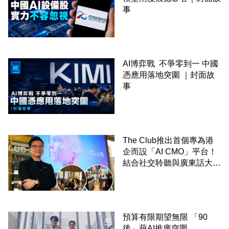
事
AI博弈戰 不爭零到一 中國
憑應用落地突圍 ｜封面故
事
The Club推出首個專為港
企而設「AI CMO」平台！
結合社交聆聽與廣東話大模
型 助中小企數分鐘生成
「貼地」宣傳短片
預算有限期望無限 「90
後」藉AI推廣突圍