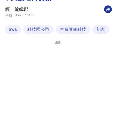
科
經一編輯部
技
Jun 17 2026
科技
職
aws
科技園公司
生命健康科技
初創
場
生
廣告
活
時
事
專
欄
訂
閱
專
區