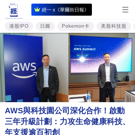
即
經一 x《華爾街日報》
時
財
港股IPO
日圓
Pokemon卡
美股科技股
經
專
題
投
資
樓
市
理
AWS與科技園公司深化合作！啟動
財
三年升級計劃：力攻生命健康科技、
商
年支援逾百初創
業