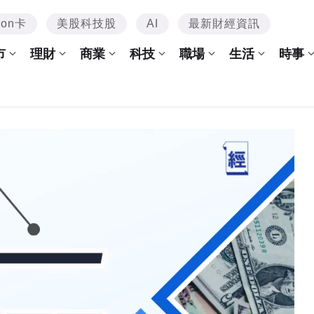
mon卡
美股科技股
AI
最新財經資訊
市
理財
商業
科技
職場
生活
時事