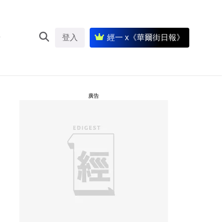
登入
經一 x《華爾街日報》
廣告