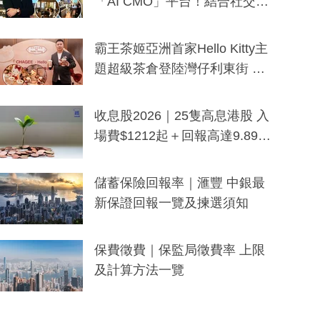
「AI CMO」平台！結合社交聆
聽與廣東話大模型 助中小企數
分鐘生成「貼地」宣傳短片
霸王茶姬亞洲首家Hello Kitty主
題超級茶倉登陸灣仔利東街 推
出首創「伯爵紅茶色」Hello Kitt
y及香港限定特調系列
收息股2026｜25隻高息港股 入
場費$1212起＋回報高達9.89
厘！持續更新
儲蓄保險回報率｜滙豐 中銀最
新保證回報一覽及揀選須知
保費徵費｜保監局徵費率 上限
及計算方法一覽