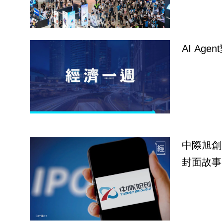
AI Ag
中際旭創
封面故事