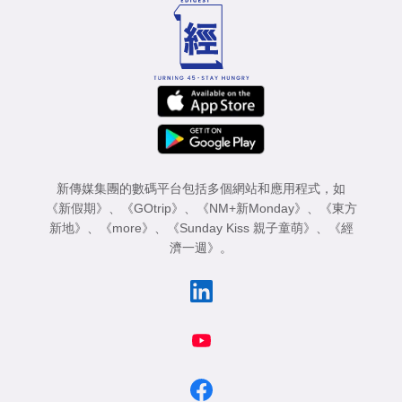
新傳媒集團的數碼平台包括多個網站和應用程式，如
《新假期》
、
《GOtrip》
、
《NM+新Monday》
、
《東方
新地》
、
《more》
、
《Sunday Kiss 親子童萌》
、
《經
濟一週》
。