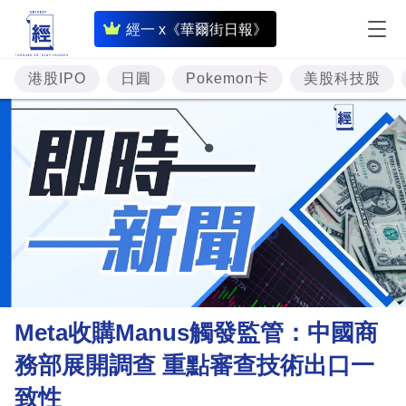
即
經一 x《華爾街日報》
時
財
港股IPO
日圓
Pokemon卡
美股科技股
經
專
題
投
資
樓
市
理
Meta收購Manus觸發監管：中國商
財
務部展開調查 重點審查技術出口一
商
致性
業