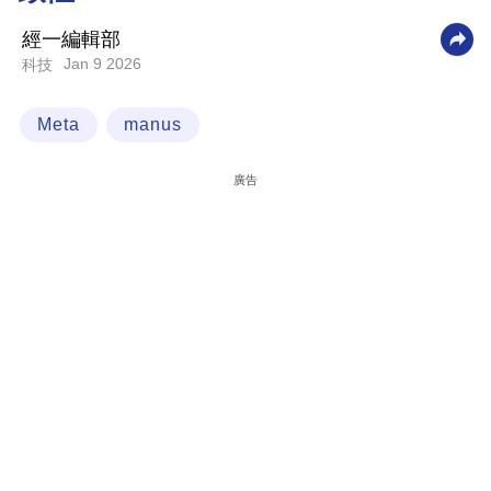
科
經一編輯部
技
Jan 9 2026
科技
職
Meta
manus
場
生
廣告
活
時
事
專
欄
訂
閱
專
區