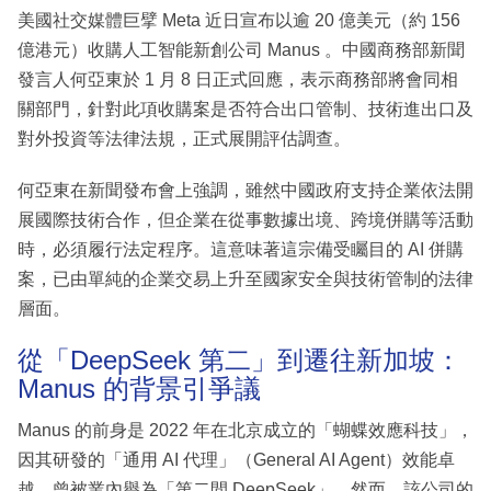
美國社交媒體巨擘 Meta 近日宣布以逾 20 億美元（約 156
億港元）收購人工智能新創公司 Manus 。中國商務部新聞
發言人何亞東於 1 月 8 日正式回應，表示商務部將會同相
關部門，針對此項收購案是否符合出口管制、技術進出口及
對外投資等法律法規，正式展開評估調查。
何亞東在新聞發布會上強調，雖然中國政府支持企業依法開
展國際技術合作，但企業在從事數據出境、跨境併購等活動
時，必須履行法定程序。這意味著這宗備受矚目的 AI 併購
案，已由單純的企業交易上升至國家安全與技術管制的法律
層面。
從「DeepSeek 第二」到遷往新加坡：
Manus 的背景引爭議
Manus 的前身是 2022 年在北京成立的「蝴蝶效應科技」，
因其研發的「通用 AI 代理」（General AI Agent）效能卓
越，曾被業內譽為「第二間 DeepSeek」。然而，該公司的