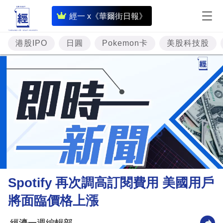
即
經一 x《華爾街日報》
時
財
港股IPO
日圓
Pokemon卡
美股科技股
經
專
題
投
資
樓
市
理
Spotify 再次調高訂閱費用 美國用戶
財
將面臨價格上漲
商
業