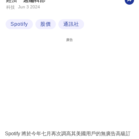
經濟一週編輯部
Jun 3 2024
科技
科
技
Spotify
股價
通訊社
職
場
廣告
生
活
時
事
專
欄
訂
閱
專
Spotify 將於今年七月再次調高其美國用戶的無廣告高級訂
區