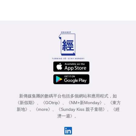
新傳媒集團的數碼平台包括多個網站和應用程式，如
《新假期》
、
《GOtrip》
、
《NM+新Monday》
、
《東方
新地》
、
《more》
、
《Sunday Kiss 親子童萌》
、
《經
濟一週》
。