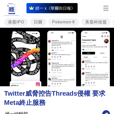
即
經一 x《華爾街日報》
時
財
港股IPO
日圓
Pokemon卡
美股科技股
經
專
題
投
資
樓
市
理
Twitter威脅控告Threads侵權 要求
財
Meta終止服務
商
業