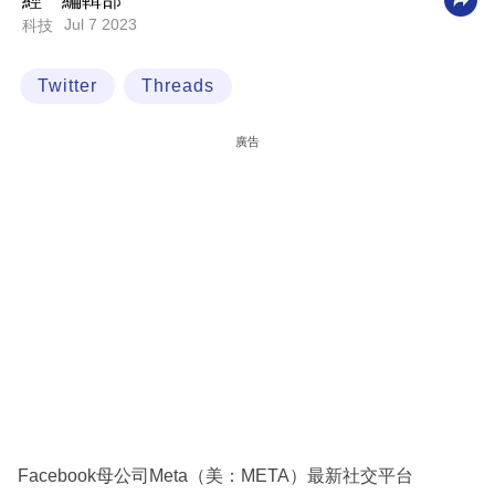
經一編輯部
Jul 7 2023
科技
科
技
Twitter
Threads
職
場
廣告
生
活
時
事
專
欄
訂
閱
專
Facebook母公司Meta（美：META）最新社交平台
區