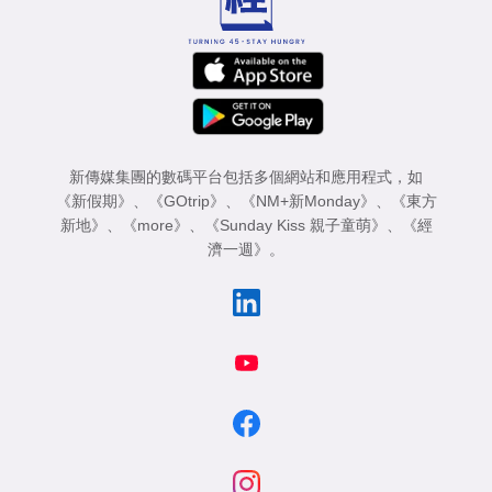
新傳媒集團的數碼平台包括多個網站和應用程式，如
《新假期》
、
《GOtrip》
、
《NM+新Monday》
、
《東方
新地》
、
《more》
、
《Sunday Kiss 親子童萌》
、
《經
濟一週》
。