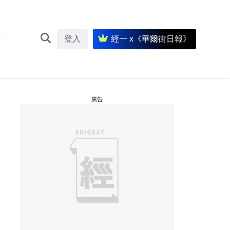
登入
經一 x《華爾街日報》
廣告