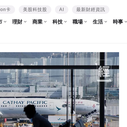
mon卡
美股科技股
AI
最新財經資訊
市
理財
商業
科技
職場
生活
時事