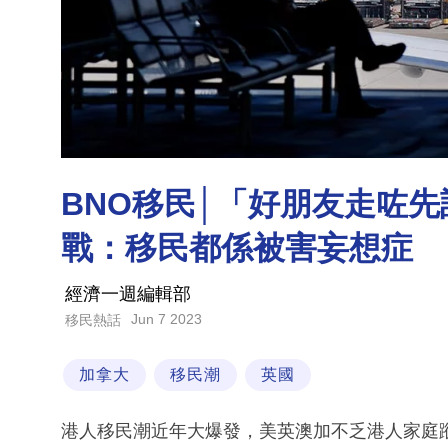
BNO移民│「好朋友走咗
戰：移民都係被害妄想症
經濟一週編輯部
Jun 7 2023
移民熱話
加拿大
移民潮
英國
港人移民潮近年大爆發，美英澳加不乏港人家庭