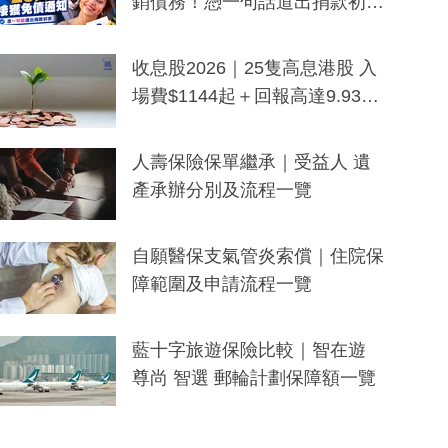
銷債務！憑一句話道出捐款初
衷：加州26萬人接獲免債通知、
一度被誤當詐騙手段
收息股2026｜25隻高息港股 入
場費$1144起＋回報高達9.93
厘！持續更新
人壽保險保單繼承｜受益人 遺
產承辦分別及流程一覽
自願醫保支氣管炎索償｜住院保
障範圍及申請流程一覽
藍十字旅遊保險比較｜智在遊
尊尚 智選 郵輪計劃保障額一覽