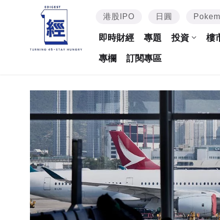
港股IPO
日圓
Poke
即時財經
專題
投資
樓
專欄
訂閱專區