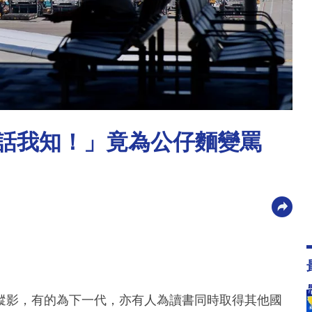
先話我知！」竟為公仔麵變罵
蹤影，有的為下一代，亦有人為讀書同時取得其他國