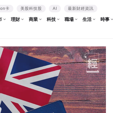
mon卡
美股科技股
AI
最新財經資訊
市
理財
商業
科技
職場
生活
時事