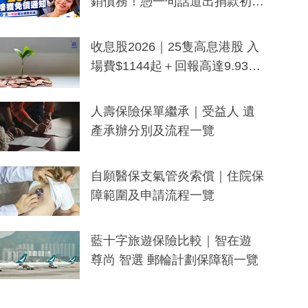
銷債務！憑一句話道出捐款初
衷：加州26萬人接獲免債通知、
一度被誤當詐騙手段
收息股2026｜25隻高息港股 入
場費$1144起＋回報高達9.93
厘！持續更新
人壽保險保單繼承｜受益人 遺
產承辦分別及流程一覽
自願醫保支氣管炎索償｜住院保
障範圍及申請流程一覽
藍十字旅遊保險比較｜智在遊
尊尚 智選 郵輪計劃保障額一覽