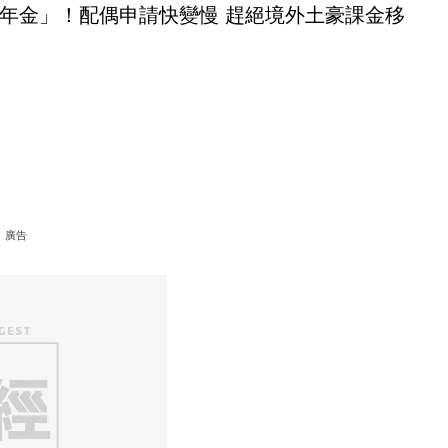
年金」！配偶申請快變慢 趕絕境外土豪課金移
廣告