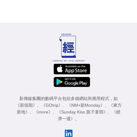
新傳媒集團的數碼平台包括多個網站和應用程式，如
《新假期》
、
《GOtrip》
、
《NM+新Monday》
、
《東方
新地》
、
《more》
、
《Sunday Kiss 親子童萌》
、
《經
濟一週》
。