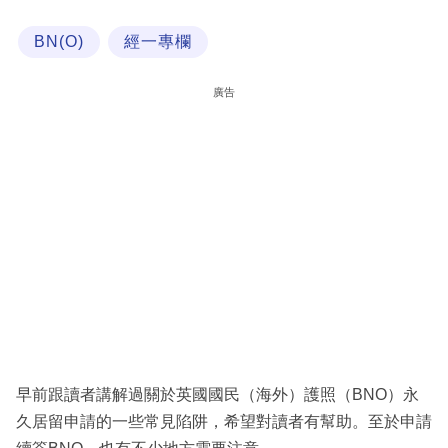
科
BN(O)
經一專欄
技
職
廣告
場
生
活
時
事
專
欄
訂
閱
早前跟讀者講解過關於英國國民（海外）護照（BNO）永
專
久居留申請的一些常見陷阱，希望對讀者有幫助。至於申請
區