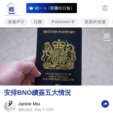
即
經一 x《華爾街日報》
時
財
港股IPO
日圓
Pokemon卡
美股科技股
經
專
題
投
資
樓
市
理
安排BNO續簽五大情況
財
商
Janine Miu
May 9 2025
移民資訊
業