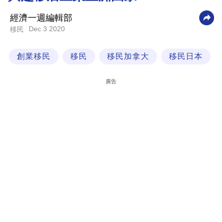
科
經濟一週編輯部
技
Dec 3 2020
移民
職
創業移民
移民
移民加拿大
移民日本
場
生
廣告
活
時
事
專
欄
訂
閱
專
區