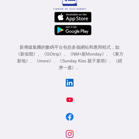
新傳媒集團的數碼平台包括多個網站和應用程式，如
《新假期》
、
《GOtrip》
、
《NM+新Monday》
、
《東方
新地》
、
《more》
、
《Sunday Kiss 親子童萌》
、
《經
濟一週》
。