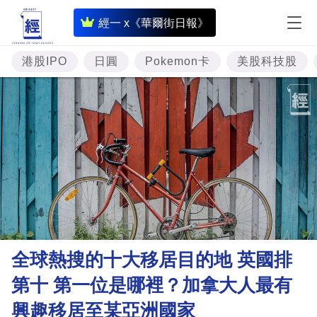
即
經一 x《華爾街日報》
時
財
港股IPO
日圓
Pokemon卡
美股科技股
經
專
題
投
資
樓
市
理
全球熱搜的十大移居目的地 英國排
財
第十 第一位是哪裡？加拿大人最有
商
興趣移居至某亞洲國家
業