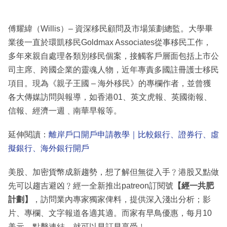
傅耀緯（Willis）– 資深移民顧問及市場策劃總監。大學畢
業後一直於環凱移民Goldmax Associates從事移民工作，
多年來親自處理各類別移民個案，接觸客戶層面包括上市公
司主席、跨國企業的靈魂人物，近年專責多國註冊護士移民
項目。現為《親子王國 – 海外移民》的專欄作者，並曾獲
各大傳媒訪問與報導，如香港01、英文虎報、英國衛報、
信報、經濟一週﹑南華早報等。
延伸閱讀：
離岸戶口開戶申請教學｜比較銀行、證券行、虛
擬銀行、海外銀行開戶
美股、加密貨幣成新趨勢，想了解但無從入手﹖港股又點做
先可以趨吉避凶﹖經一全新推出patreon訂閱號
【經一共肥
計劃】
，訪問業內專家獨家俾料，提供深入淺出分析；影
片、專欄、文字報道各適其適。而家有早鳥優惠，每月10
美元，點擊連結，就可以早訂早享受﹗