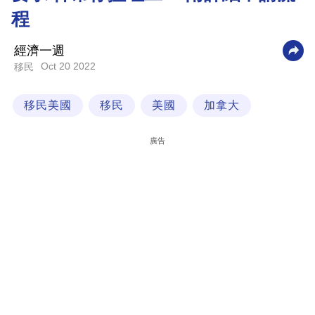
程
科
技
經濟一週
職
Oct 20 2022
移民
場
移民美國
移民
美國
加拿大
生
活
廣告
時
事
專
欄
訂
閱
專
區