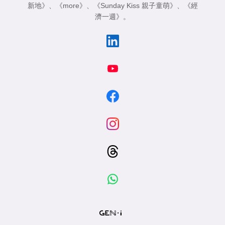
新地》
、
《more》
、
《Sunday Kiss 親子童萌》
、
《經
濟一週》
。