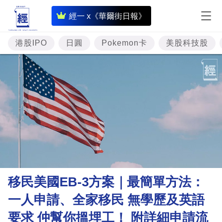
即
經一 x《華爾街日報》
時
財
港股IPO
日圓
Pokemon卡
美股科技股
經
專
題
投
資
樓
市
理
移民美國EB-3方案｜最簡單方法：
財
一人申請、全家移民 無學歷及英語
商
要求 仲幫你搵埋工！ 附詳細申請流
業