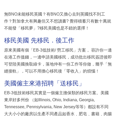
無BNO未能移民英國？有BNO又擔心去到英國找不到工
作？對加拿大有興趣但又不想讀書? 覺得積蓄只有數十萬就
不能發「移民夢」?移民美國也是不錯的選擇！
移民美國 先移民．後工作
原來美國有個「EB-3低技術/ 勞工移民」方案， 容許你一邊
在港工作搵錢，一邊申請美國移民，成功批出移民簽證後即
可登陸美國換取綠卡，落地仲有一份工作等你做，幾乎「無
縫接軌」，可以不用擔心移民後「零收入」的煩惱！
美國僱主來港招聘「送移民」
EB-3低技術移民其實是一個僱主擔保類的移民方案。美國
東岸好多州份 （如Illinois, Ohio, Indiana, Georgia,
Tennessee, Pennsylvania, New Jersey等等）都設有不同
大大小小的廠房以生產不同產品如香水﹑肥皂﹑書籍﹑肉腸