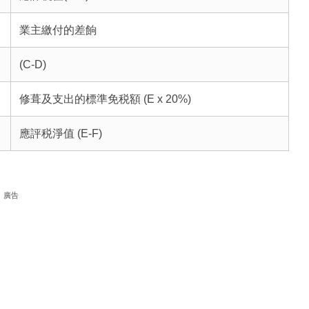
業主繳付的差餉
(C-D)
修葺及支出的標準免税額 (E x 20%)
應評税淨值 (E-F)
廣告