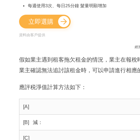
每週使用3次、每日25分鐘 髮量明顯增加
立即選購
資料由客戶提供
經
假如業主遇到租客拖欠租金的情況，業主在報稅
業主確認無法追討該租金時，可以申請進行相應
應評税淨值計算方法如下：
[A]
[B] 減：
[C]