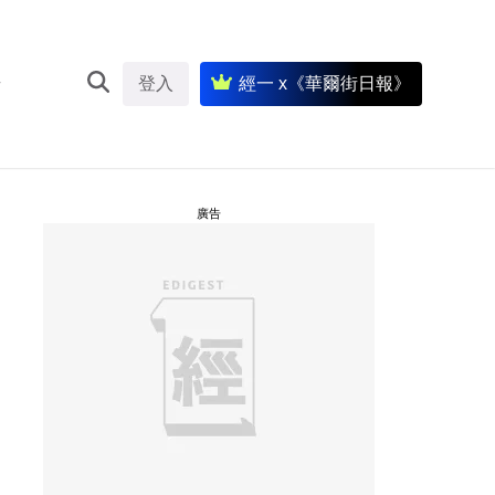
登入
經一 x《華爾街日報》
廣告