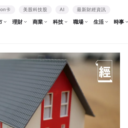
mon卡
美股科技股
AI
最新財經資訊
市
理財
商業
科技
職場
生活
時事