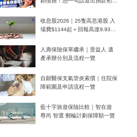
銷債務！憑一句話道出捐款初
衷：加州26萬人接獲免債通知、
一度被誤當詐騙手段
收息股2026｜25隻高息港股 入
場費$1144起＋回報高達9.93
厘！持續更新
人壽保險保單繼承｜受益人 遺
產承辦分別及流程一覽
自願醫保支氣管炎索償｜住院保
障範圍及申請流程一覽
藍十字旅遊保險比較｜智在遊
尊尚 智選 郵輪計劃保障額一覽