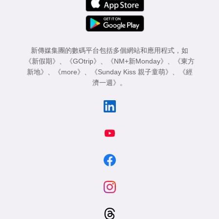
新傳媒集團的數碼平台包括多個網站和應用程式，如
《新假期》
、
《GOtrip》
、
《NM+新Monday》
、
《東方
新地》
、
《more》
、
《Sunday Kiss 親子童萌》
、
《經
濟一週》
。