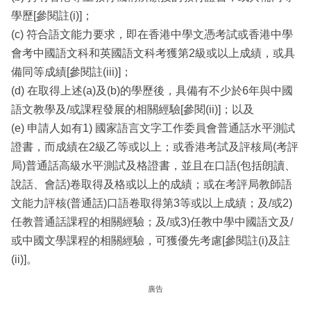
學歷[參閱註(i)]；
(c) 符合語文能力要求，即在香港中學文憑考試或香港中學
會考中國語文科和英國語文科考獲第2級或以上成績，或具
備同等成績[參閱註(iii)]；
(d) 在取得上述(a)及(b)的學歷後，具備有不少於6年與中國
語文教學及/或課程發展的相關經驗[參閱(ii)]；以及
(e) 申請人如有1) 國家語言文字工作委員會普通話水平測試
證書，而成績在2級乙等或以上；或香港考試及評核局(考評
局)普通話高級水平測試及格證書，並且在口語(包括朗讀、
說話、會話)卷取得及格或以上的成績；或在考評局教師語
文能力評核(普通話)口語卷取得第3等或以上成績；及/或2)
任教普通話課程的相關經驗；及/或3)任教中學中國語文及/
或中國文學課程的相關經驗，可獲優先考慮[參閱註(i)及註
(ii)]。
廣告