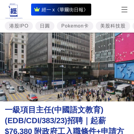
即
經一 x《華爾街日報》
時
財
港股IPO
日圓
Pokemon卡
美股科技股
經
專
題
投
資
樓
市
理
一級項目主任(中國語文教育)
財
(EDB/CDI/383/23)招聘｜起薪
商
$76,380 附政府工入職條件+申請方
業