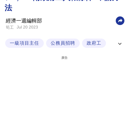
法
科
技
經濟一週編輯部
職
Jul 20 2023
筍工
場
一級項目主任
公務員招聘
政府工
生
活
政府職位
廣告
時
事
專
欄
訂
閱
專
區