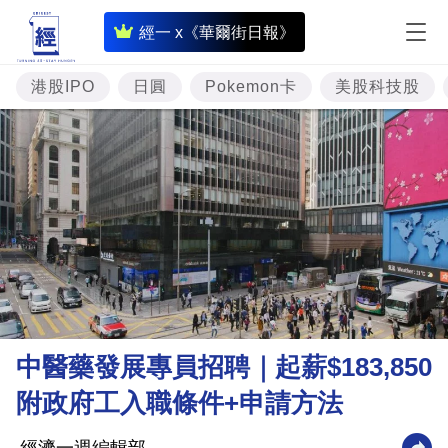
即
經一 x《華爾街日報》
時
財
港股IPO
日圓
Pokemon卡
美股科技股
經
專
題
投
資
樓
市
理
中醫藥發展專員招聘｜起薪$183,850
財
附政府工入職條件+申請方法
商
業