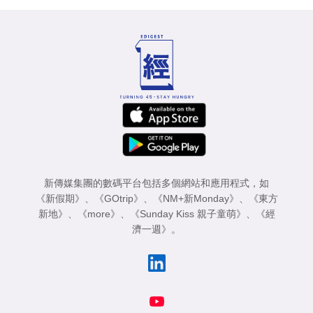
新傳媒集團的數碼平台包括多個網站和應用程式，如
《新假期》
、
《GOtrip》
、
《NM+新Monday》
、
《東方
新地》
、
《more》
、
《Sunday Kiss 親子童萌》
、
《經
濟一週》
。