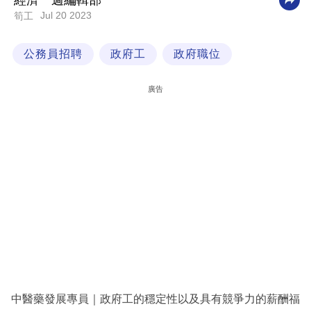
經濟一週編輯部
Jul 20 2023
筍工
科
技
公務員招聘
政府工
政府職位
職
場
廣告
生
活
時
事
專
欄
訂
閱
專
中醫藥發展專員｜政府工的穩定性以及具有競爭力的薪酬福
區