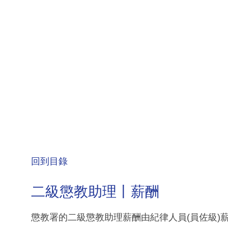
回到目錄
二級懲教助理丨薪酬
懲教署的二級懲教助理薪酬由紀律人員(員佐級)薪級表