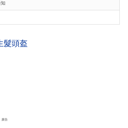
通知
生髮頭盔
廣告