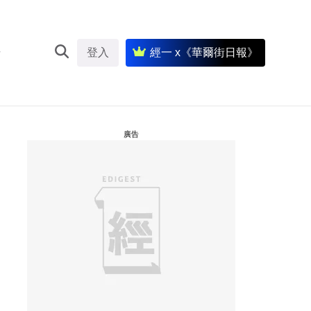
登入
經一 x《華爾街日報》
廣告