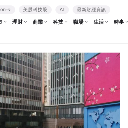
mon卡
美股科技股
AI
最新財經資訊
市
理財
商業
科技
職場
生活
時事