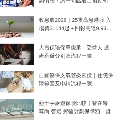
銷債務！憑一句話道出捐款初
衷：加州26萬人接獲免債通知、
一度被誤當詐騙手段
收息股2026｜25隻高息港股 入
場費$1144起＋回報高達9.93
厘！持續更新
人壽保險保單繼承｜受益人 遺
產承辦分別及流程一覽
自願醫保支氣管炎索償｜住院保
障範圍及申請流程一覽
藍十字旅遊保險比較｜智在遊
尊尚 智選 郵輪計劃保障額一覽