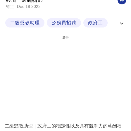
經濟一週編輯部
Dec 19 2023
筍工
科
技
二級懲教助理
公務員招聘
政府工
職
政府職位
場
廣告
生
活
時
事
專
欄
訂
閱
專
二級懲教助理｜政府工的穩定性以及具有競爭力的薪酬福
區