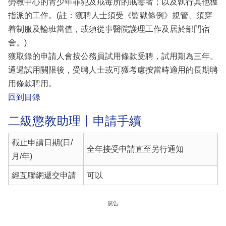
勞教中心的青少年罪犯及戒毒所的戒毒者；以及執行其他獲
指派的工作。(註：獲聘人士須受《監獄條例》規管、須穿
着制服及輪班當值，或須從事醫院護理工作及居於部門宿
舍。)
獲取錄的申請人會按公務員試用條款受聘，試用期為三年。
通過試用關限後，受聘人士或可獲考慮按當時適用的長期聘
用條款聘用。
回到目錄
二級懲教助理丨申請手續
截止申請日期(日/
全年接受申請直至另行通知
月/年)
經互聯網遞交申請
可以
廣告