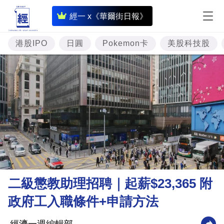
即
經一 x《華爾街日報》
時
財
港股IPO
日圓
Pokemon卡
美股科技股
經
專
題
投
資
樓
市
理
二級懲教助理招聘｜起薪$23,365 附
財
政府工入職條件+申請方法
商
業