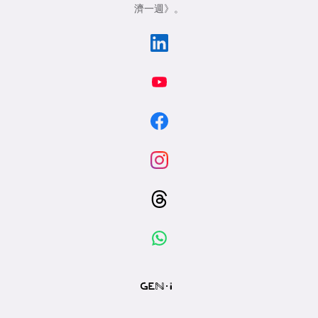
濟一週》
。