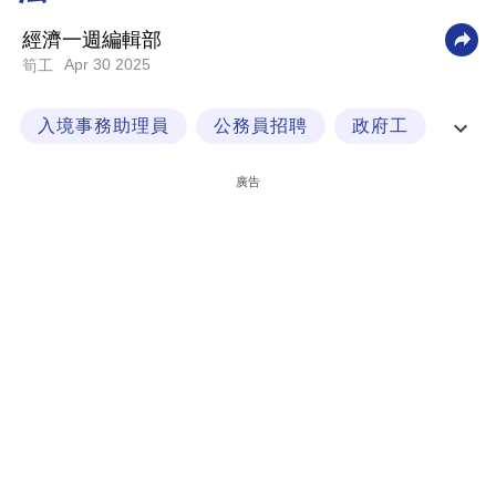
科
經濟一週編輯部
技
Apr 30 2025
筍工
職
入境事務助理員
公務員招聘
政府工
場
政府職位
生
廣告
活
時
事
專
欄
訂
閱
專
區