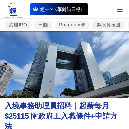
即
經一 x《華爾街日報》
時
財
港股IPO
日圓
Pokemon卡
美股科技股
經
專
題
投
資
樓
市
理
入境事務助理員招聘｜起薪每月
財
$25115 附政府工入職條件+申請方
商
法
業