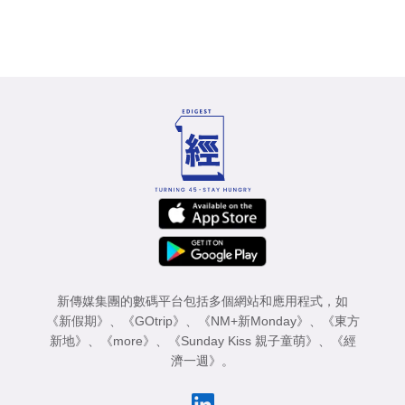
新傳媒集團的數碼平台包括多個網站和應用程式，如
《新假期》
、
《GOtrip》
、
《NM+新Monday》
、
《東方
新地》
、
《more》
、
《Sunday Kiss 親子童萌》
、
《經
濟一週》
。