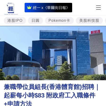
即
經一 x《華爾街日報》
時
財
港股IPO
日圓
Pokemon卡
美股科技股
經
專
題
投
資
樓
市
理
兼職帶位員組長(香港體育館)招聘｜
財
起薪每小時$83 附政府工入職條件
商
+申請方法
業