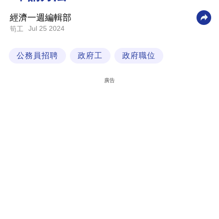
科
經濟一週編輯部
技
Jul 25 2024
筍工
職
公務員招聘
政府工
政府職位
場
生
廣告
活
時
事
專
欄
訂
閱
專
區