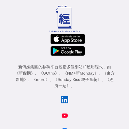
新傳媒集團的數碼平台包括多個網站和應用程式，如
《新假期》
、
《GOtrip》
、
《NM+新Monday》
、
《東方
新地》
、
《more》
、
《Sunday Kiss 親子童萌》
、
《經
濟一週》
。