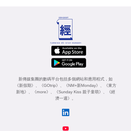
新傳媒集團的數碼平台包括多個網站和應用程式，如
《新假期》
、
《GOtrip》
、
《NM+新Monday》
、
《東方
新地》
、
《more》
、
《Sunday Kiss 親子童萌》
、
《經
濟一週》
。