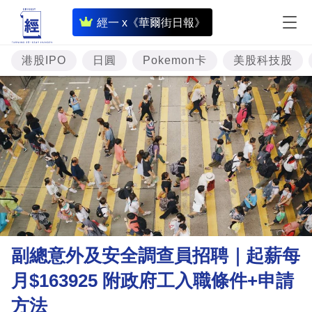
即
經一 x《華爾街日報》
時
財
港股IPO
日圓
Pokemon卡
美股科技股
經
專
題
投
資
樓
市
理
副總意外及安全調查員招聘｜起薪每
財
月$163925 附政府工入職條件+申請
商
方法
業