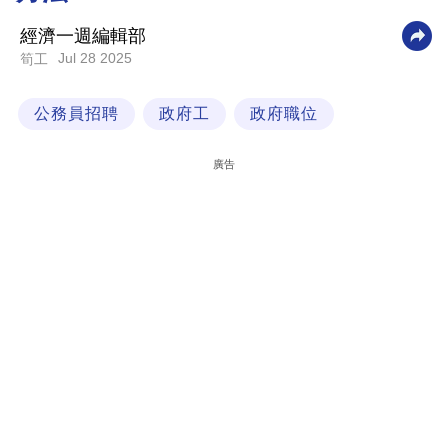
科
經濟一週編輯部
技
Jul 28 2025
筍工
職
公務員招聘
政府工
政府職位
場
生
廣告
活
時
事
專
欄
訂
閱
專
區