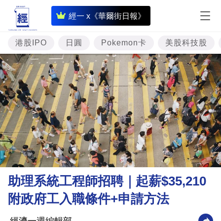
即
經一 x《華爾街日報》
時
財
港股IPO
日圓
Pokemon卡
美股科技股
經
專
題
投
資
樓
市
理
助理系統工程師招聘｜起薪$35,210
財
附政府工入職條件+申請方法
商
業