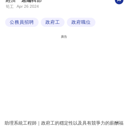
經濟一週編輯部
Apr 26 2024
筍工
科
技
公務員招聘
政府工
政府職位
職
場
廣告
生
活
時
事
專
欄
訂
閱
專
助理系統工程師｜政府工的穩定性以及具有競爭力的薪酬福
區