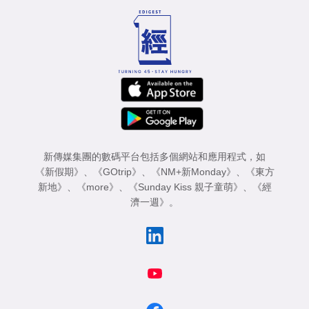
新傳媒集團的數碼平台包括多個網站和應用程式，如
《新假期》
、
《GOtrip》
、
《NM+新Monday》
、
《東方
新地》
、
《more》
、
《Sunday Kiss 親子童萌》
、
《經
濟一週》
。