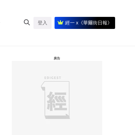
登入
經一 x《華爾街日報》
廣告