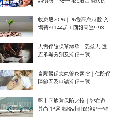
銷債務！憑一句話道出捐款初
衷：加州26萬人接獲免債通知、
一度被誤當詐騙手段
收息股2026｜25隻高息港股 入
場費$1144起＋回報高達9.93
厘！持續更新
人壽保險保單繼承｜受益人 遺
產承辦分別及流程一覽
自願醫保支氣管炎索償｜住院保
障範圍及申請流程一覽
藍十字旅遊保險比較｜智在遊
尊尚 智選 郵輪計劃保障額一覽