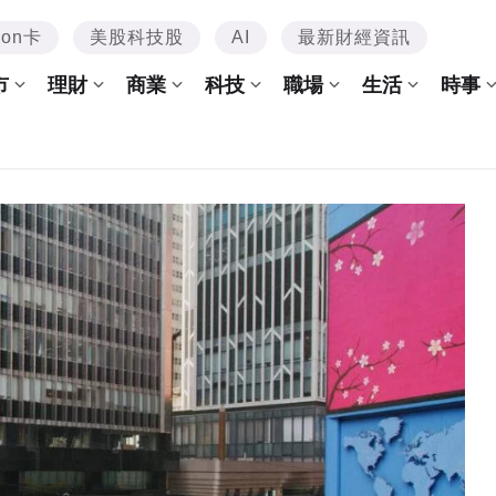
mon卡
美股科技股
AI
最新財經資訊
市
理財
商業
科技
職場
生活
時事