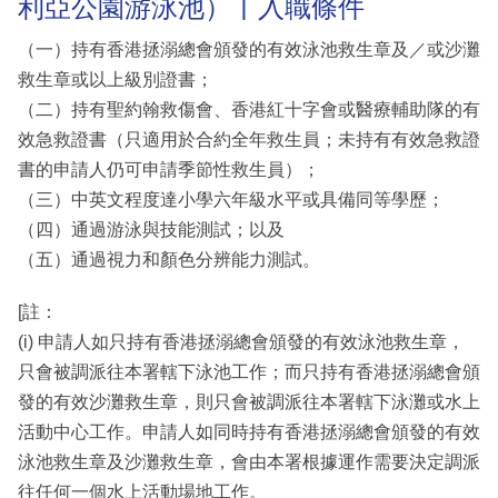
利亞公園游泳池）丨入職條件
（一）持有香港拯溺總會頒發的有效泳池救生章及／或沙灘
救生章或以上級別證書；
（二）持有聖約翰救傷會、香港紅十字會或醫療輔助隊的有
效急救證書（只適用於合約全年救生員；未持有有效急救證
書的申請人仍可申請季節性救生員）；
（三）中英文程度達小學六年級水平或具備同等學歷；
（四）通過游泳與技能測試；以及
（五）通過視力和顏色分辨能力測試。
[註：
(i) 申請人如只持有香港拯溺總會頒發的有效泳池救生章，
只會被調派往本署轄下泳池工作；而只持有香港拯溺總會頒
發的有效沙灘救生章，則只會被調派往本署轄下泳灘或水上
活動中心工作。申請人如同時持有香港拯溺總會頒發的有效
泳池救生章及沙灘救生章，會由本署根據運作需要決定調派
往任何一個水上活動場地工作。