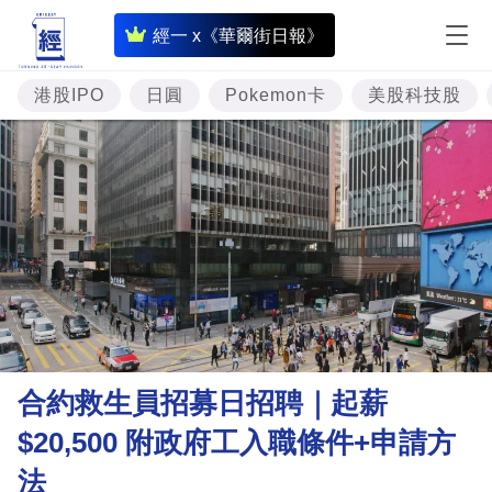
即
經一 x《華爾街日報》
時
財
港股IPO
日圓
Pokemon卡
美股科技股
經
專
題
投
資
樓
市
理
合約救生員招募日招聘｜起薪
財
$20,500 附政府工入職條件+申請方
商
法
業