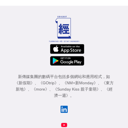
新傳媒集團的數碼平台包括多個網站和應用程式，如
《新假期》
、
《GOtrip》
、
《NM+新Monday》
、
《東方
新地》
、
《more》
、
《Sunday Kiss 親子童萌》
、
《經
濟一週》
。