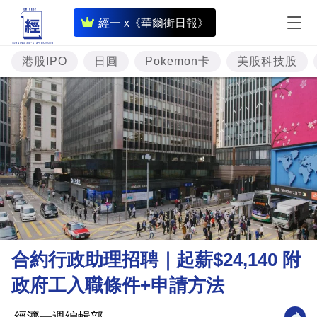
即
經一 x《華爾街日報》
時
財
港股IPO
日圓
Pokemon卡
美股科技股
經
專
題
投
資
樓
市
理
合約行政助理招聘｜起薪$24,140 附
財
政府工入職條件+申請方法
商
業