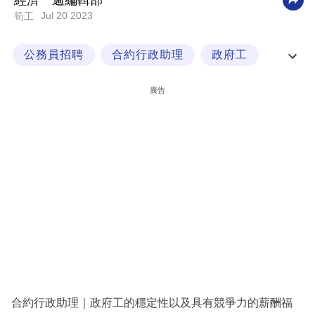
經濟一週編輯部
Jul 20 2023
筍工
科
技
公務員招聘
合約行政助理
政府工
職
政府職位
場
廣告
生
活
時
事
專
欄
訂
閱
專
合約行政助理｜政府工的穩定性以及具有競爭力的薪酬福
區