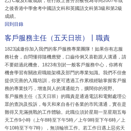
乙) C級及E級成績，在行政上會分別被視為等同2007年或
之後香港中學會考中國語文科和英國語文科第3級和第2級
成績。
回到目錄
客戶服務主任（五天日班）丨職責
1823誠邀你加入我們的客戶服務專業團隊！如果你有志服
務社會，自問懂得隨機應變，口齒伶俐又喜歡跟人溝通，請
不要錯過此機會。1823有別於一般客戶服務中心，你將有
機會學習有關政府職能架構及部門的專業知識。我們不但會
提供完善的入職培訓，你更可透過工作累積經驗掌握客戶服
務的專業技巧，增進與人的溝通能力，擴闊你的視野。
客戶服務主任（五天日班）的職責是通過電話和電郵處理公
眾的查詢及投訴，每天和來自各行各業的市民溝通，實在是
難得又充滿挑戰的工作體驗。此職位須於星期一至星期五每
天工作9小時（上午8時至下午5時／上午9時至下午6時／上
午10時至下午7時），無須輪班工作。若工作日遇上惡劣天