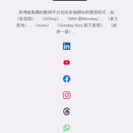
新傳媒集團的數碼平台包括多個網站和應用程式，如
《新假期》
、
《GOtrip》
、
《NM+新Monday》
、
《東方
新地》
、
《more》
、
《Sunday Kiss 親子童萌》
、
《經
濟一週》
。