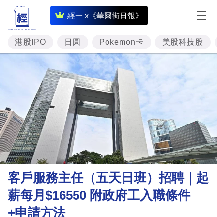
即
經一 x《華爾街日報》
時
財
港股IPO
日圓
Pokemon卡
美股科技股
經
專
題
投
資
樓
市
理
客戶服務主任（五天日班）招聘｜起
財
薪每月$16550 附政府工入職條件
商
+申請方法
業