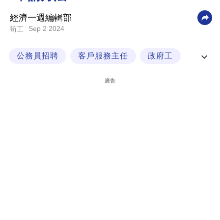
科
經濟一週編輯部
技
Sep 2 2024
筍工
職
公務員招聘
客戶服務主任
政府工
場
政府職位
生
廣告
活
時
事
專
欄
訂
閱
專
區