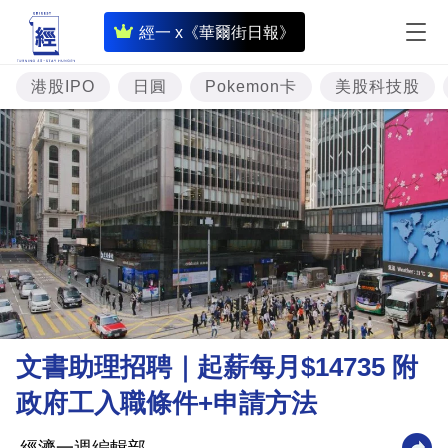
即
經一 x《華爾街日報》
時
財
港股IPO
日圓
Pokemon卡
美股科技股
經
專
題
投
資
樓
市
理
文書助理招聘｜起薪每月$14735 附
財
政府工入職條件+申請方法
商
業