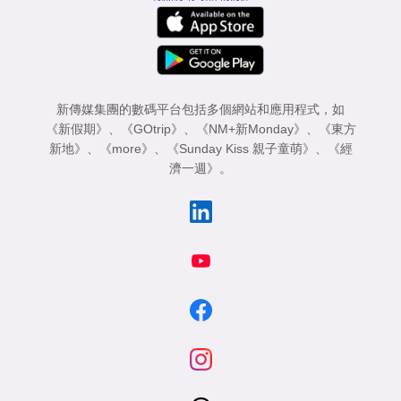
新傳媒集團的數碼平台包括多個網站和應用程式，如
《新假期》
、
《GOtrip》
、
《NM+新Monday》
、
《東方
新地》
、
《more》
、
《Sunday Kiss 親子童萌》
、
《經
濟一週》
。