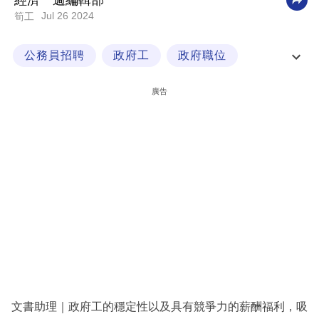
經濟一週編輯部
Jul 26 2024
筍工
科
技
公務員招聘
政府工
政府職位
職
文書助理
場
廣告
生
活
時
事
專
欄
訂
閱
專
文書助理｜政府工的穩定性以及具有競爭力的薪酬福利，吸
區