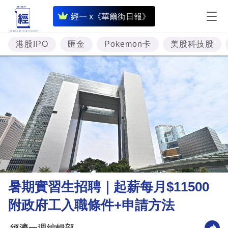
即
經一 x《華爾街日報》
時
財
港股IPO
匯金
Pokemon卡
美股科技股
經
專
題
投
資
樓
市
理
暑期實習生招聘｜起薪每月$11500
財
附政府工入職條件+申請方法
商
業