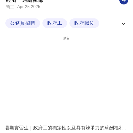
經濟一週編輯部
Apr 25 2025
筍工
科
技
公務員招聘
政府工
政府職位
職
暑期實習生
場
廣告
生
活
時
事
專
欄
訂
閱
專
暑期實習生｜政府工的穩定性以及具有競爭力的薪酬福利，
區