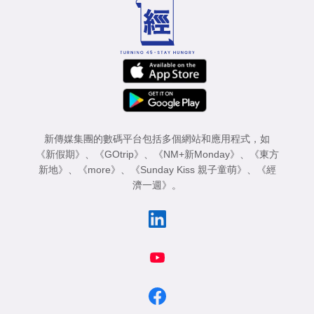
新傳媒集團的數碼平台包括多個網站和應用程式，如
《新假期》
、
《GOtrip》
、
《NM+新Monday》
、
《東方
新地》
、
《more》
、
《Sunday Kiss 親子童萌》
、
《經
濟一週》
。