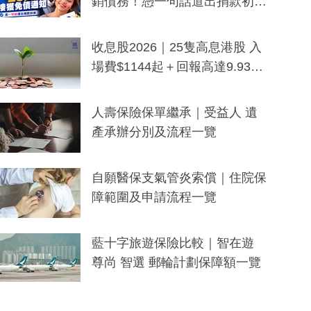
銷債務！憑一句話道出捐款初
衷：加州26萬人接獲免債通知、
一度被誤當詐騙手段
收息股2026｜25隻高息港股 入
場費$1144起＋回報高達9.93
厘！持續更新
人壽保險保單繼承｜受益人 遺
產承辦分別及流程一覽
自願醫保支氣管炎索償｜住院保
障範圍及申請流程一覽
藍十字旅遊保險比較｜智在遊
尊尚 智選 郵輪計劃保障額一覽