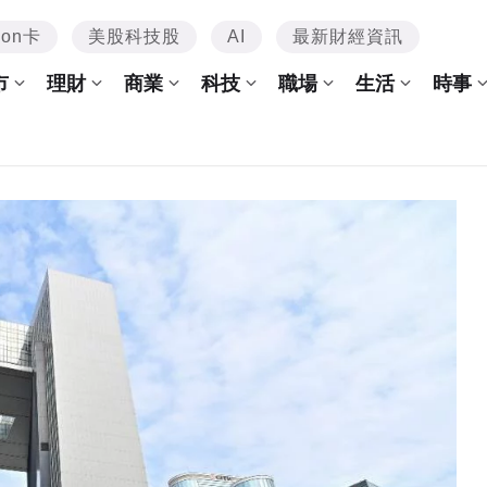
mon卡
美股科技股
AI
最新財經資訊
市
理財
商業
科技
職場
生活
時事