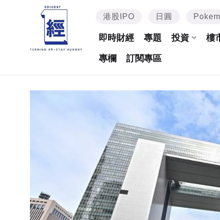
港股IPO
日圓
Poke
即時財經
專題
投資
樓
專欄
訂閱專區