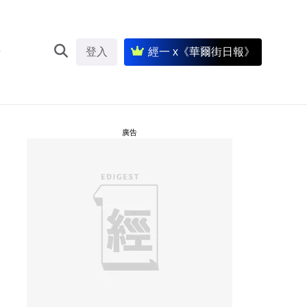
登入
經一 x《華爾街日報》
廣告