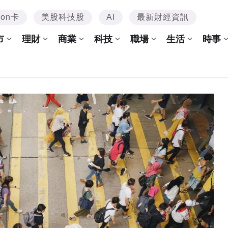
mon卡
美股科技股
AI
最新財經資訊
市
理財
商業
科技
職場
生活
時事