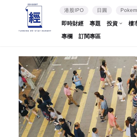
港股IPO
日圓
Poke
即時財經
專題
投資
樓
專欄
訂閱專區