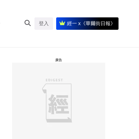
登入
經一 x《華爾街日報》
廣告