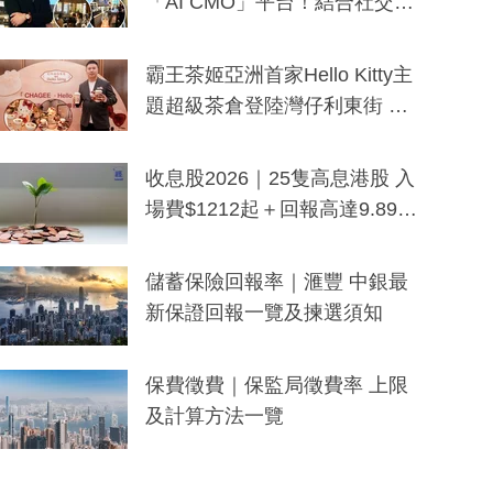
「AI CMO」平台！結合社交聆
聽與廣東話大模型 助中小企數
分鐘生成「貼地」宣傳短片
霸王茶姬亞洲首家Hello Kitty主
題超級茶倉登陸灣仔利東街 推
出首創「伯爵紅茶色」Hello Kitt
y及香港限定特調系列
收息股2026｜25隻高息港股 入
場費$1212起＋回報高達9.89
厘！持續更新
儲蓄保險回報率｜滙豐 中銀最
新保證回報一覽及揀選須知
保費徵費｜保監局徵費率 上限
及計算方法一覽