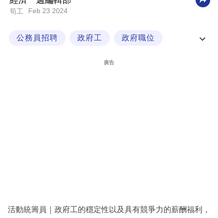
經濟一週編輯部
Feb 23 2024
筍工
科
技
公務員招聘
政府工
政府職位
職
活動統籌員
場
廣告
生
活
時
事
專
欄
訂
閱
專
活動統籌員｜政府工的穩定性以及具有競爭力的薪酬福利，
區