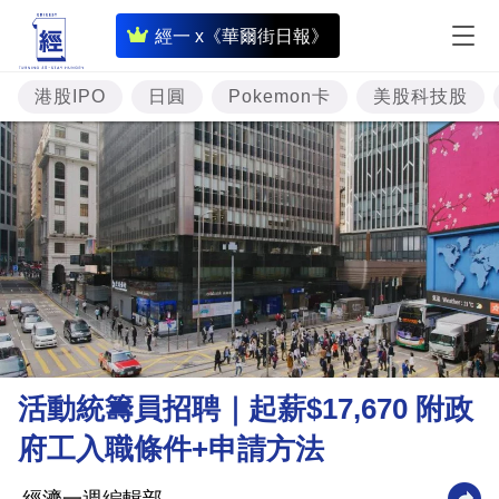
即
經一 x《華爾街日報》
時
財
港股IPO
日圓
Pokemon卡
美股科技股
經
專
題
投
資
樓
市
理
活動統籌員招聘｜起薪$17,670 附政
財
府工入職條件+申請方法
商
業