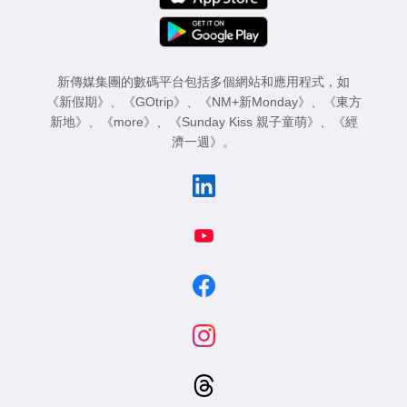
新傳媒集團的數碼平台包括多個網站和應用程式，如
《新假期》
、
《GOtrip》
、
《NM+新Monday》
、
《東方
新地》
、
《more》
、
《Sunday Kiss 親子童萌》
、
《經
濟一週》
。