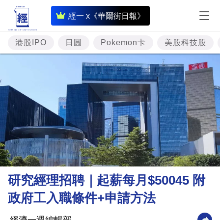
即
經一 x《華爾街日報》
時
財
港股IPO
日圓
Pokemon卡
美股科技股
經
專
題
投
資
樓
市
理
研究經理招聘｜起薪每月$50045 附
財
政府工入職條件+申請方法
商
業