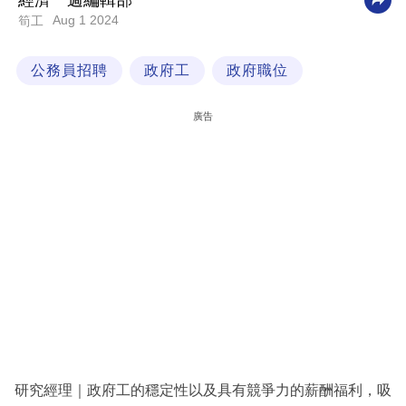
經濟一週編輯部
Aug 1 2024
筍工
科
技
公務員招聘
政府工
政府職位
職
場
廣告
生
活
時
事
專
欄
訂
閱
專
研究經理｜政府工的穩定性以及具有競爭力的薪酬福利，吸
區