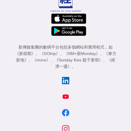
新傳媒集團的數碼平台包括多個網站和應用程式，如
《新假期》
、
《GOtrip》
、
《NM+新Monday》
、
《東方
新地》
、
《more》
、
《Sunday Kiss 親子童萌》
、
《經
濟一週》
。