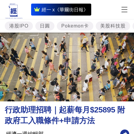
即
經一 x《華爾街日報》
時
財
港股IPO
日圓
Pokemon卡
美股科技股
經
專
題
投
資
樓
市
理
行政助理招聘｜起薪每月$25895 附
財
政府工入職條件+申請方法
商
業