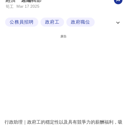
經濟一週編輯部
Mar 17 2025
筍工
科
技
公務員招聘
政府工
政府職位
職
行政助理
場
廣告
生
活
時
事
專
欄
訂
閱
專
行政助理｜政府工的穩定性以及具有競爭力的薪酬福利，吸
區