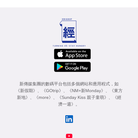
新傳媒集團的數碼平台包括多個網站和應用程式，如
《新假期》
、
《GOtrip》
、
《NM+新Monday》
、
《東方
新地》
、
《more》
、
《Sunday Kiss 親子童萌》
、
《經
濟一週》
。