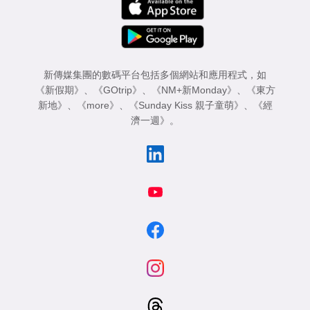
新傳媒集團的數碼平台包括多個網站和應用程式，如
《新假期》
、
《GOtrip》
、
《NM+新Monday》
、
《東方
新地》
、
《more》
、
《Sunday Kiss 親子童萌》
、
《經
濟一週》
。