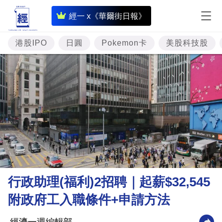
即
經一 x《華爾街日報》
時
財
港股IPO
日圓
Pokemon卡
美股科技股
經
專
題
投
資
樓
市
理
行政助理(福利)2招聘｜起薪$32,545
財
附政府工入職條件+申請方法
商
業