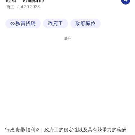
經濟一週編輯部
Jul 20 2023
筍工
科
技
公務員招聘
政府工
政府職位
職
場
廣告
生
活
時
事
專
欄
訂
閱
專
行政助理(福利)2｜政府工的穩定性以及具有競爭力的薪酬
區