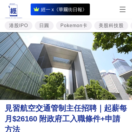
即
經一 x《華爾街日報》
時
財
港股IPO
日圓
Pokemon卡
美股科技股
經
專
題
投
資
樓
市
理
見習航空交通管制主任招聘｜起薪每
財
月$26160 附政府工入職條件+申請
商
方法
業