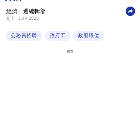
科
經濟一週編輯部
技
Jul 4 2025
筍工
職
公務員招聘
政府工
政府職位
場
生
廣告
活
時
事
專
欄
訂
閱
專
區