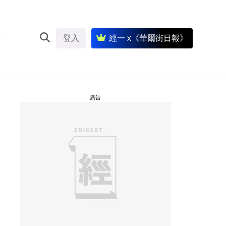
登入
經一 x《華爾街日報》
廣告