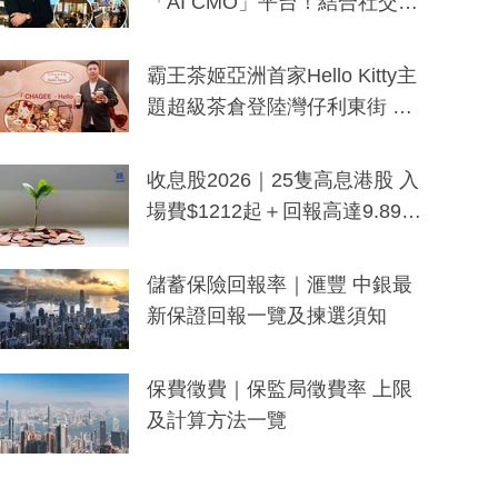
「AI CMO」平台！結合社交聆
聽與廣東話大模型 助中小企數
分鐘生成「貼地」宣傳短片
霸王茶姬亞洲首家Hello Kitty主
題超級茶倉登陸灣仔利東街 推
出首創「伯爵紅茶色」Hello Kitt
y及香港限定特調系列
收息股2026｜25隻高息港股 入
場費$1212起＋回報高達9.89
厘！持續更新
儲蓄保險回報率｜滙豐 中銀最
新保證回報一覽及揀選須知
保費徵費｜保監局徵費率 上限
及計算方法一覽