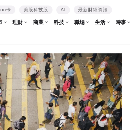
mon卡
美股科技股
AI
最新財經資訊
市
理財
商業
科技
職場
生活
時事