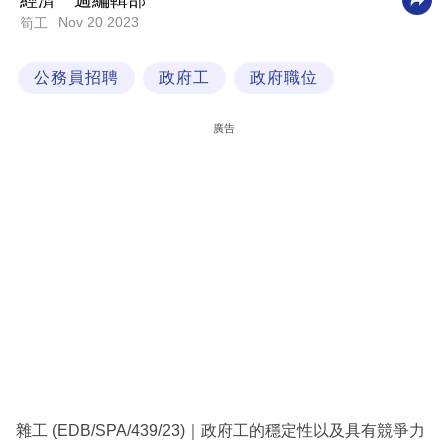
經濟一週編輯部
Nov 20 2023
筍工
科
技
公務員招聘
政府工
政府職位
職
場
廣告
生
活
時
事
專
欄
訂
閱
專
雜工 (EDB/SPA/439/23)｜政府工的穩定性以及具有競爭力
區