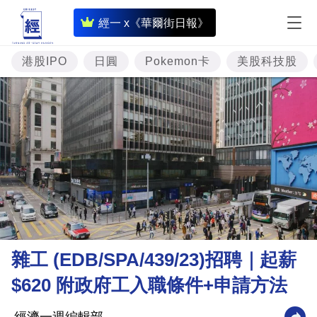
即
經一 x《華爾街日報》
時
財
港股IPO
日圓
Pokemon卡
美股科技股
經
專
題
投
資
樓
市
理
雜工 (EDB/SPA/439/23)招聘｜起薪
財
$620 附政府工入職條件+申請方法
商
業