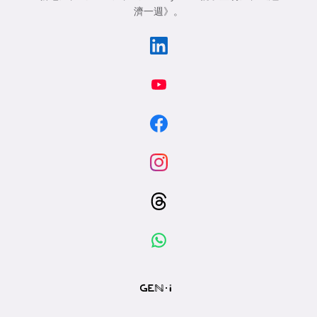
濟一週》
。